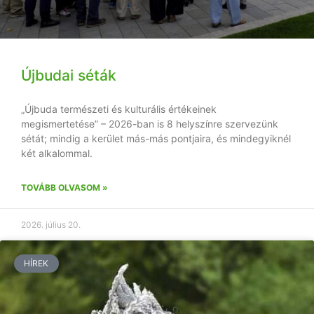
Újbudai séták
„Újbuda természeti és kulturális értékeinek
megismertetése” – 2026-ban is 8 helyszínre szervezünk
sétát; mindig a kerület más-más pontjaira, és mindegyiknél
két alkalommal.
TOVÁBB OLVASOM »
2026. július 20.
HÍREK