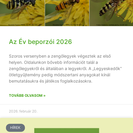
Az Év beporzói 2026
Szoros versenyben a zengőlegyek végeztek az első
helyen. Oldalunkon bővebb információt talál a
zengőlegyekről és általában a legyekről. A „Legyeskedők”
ötletgyűjtemény pedig módszertani anyagokat kínál
bemutatásukra és játékos foglalkozásokra.
TOVÁBB OLVASOM »
2026. február 20.
HÍREK