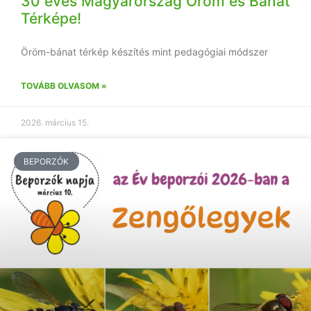
30 éves Magyarország Öröm és Bánat
Térképe!
Öröm-bánat térkép készítés mint pedagógiai módszer
TOVÁBB OLVASOM »
2026. március 15.
BEPORZÓK