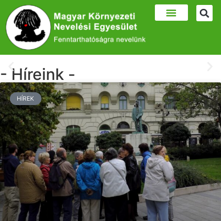
- Híreink -
Az Év beporzói 2026
HÍREK
Az Év beporzói 2026-ban a
ZENGŐLEGYEK